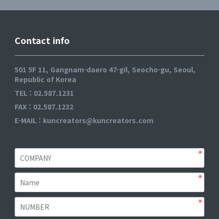
Contact info
501 5F 11, Gangnam-daero 47-gil, Seocho-gu, Seoul,
Republic of Korea
TEL : 02.587.1231
FAX : 02.587.1232
E-MAIL : kuncreators@kuncreators.com