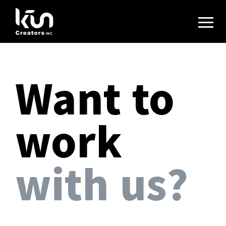
Want to
work
with us?